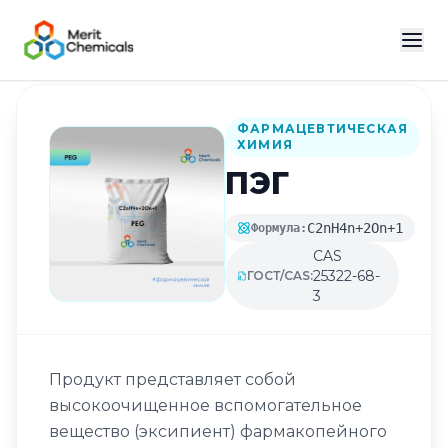
Назад в каталог
ФАРМАЦЕВТИЧЕСКАЯ
ХИМИЯ
ПЭГ
C2nH4n+2On+1
Формула:
CAS
25322-68-
ГОСТ/CAS:
3
Продукт представляет собой
высокоочищенное вспомогательное
вещество (эксипиент) фармакопейного