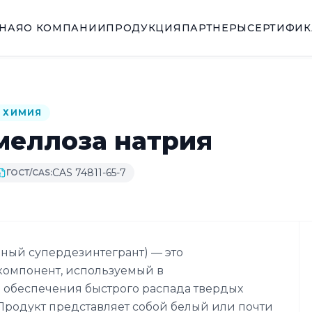
ВНАЯ
О КОМПАНИИ
ПРОДУКЦИЯ
ПАРТНЕРЫ
СЕРТИФИ
 ХИМИЯ
меллоза натрия
CAS 74811-65-7
ГОСТ/CAS:
ный супердезинтегрант) — это
омпонент, используемый в
обеспечения быстрого распада твердых
 Продукт представляет собой белый или почти