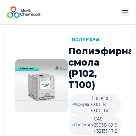
Назад в каталог
ПОЛИМЕРЫ
Полиэфирна
смола
(P102,
T100)
[-O-R-O-
C(O)-R'-
Формула:
C(O)-]n
CAS
25038-59-9
ГОСТ/CAS:
/ 32131-17-2