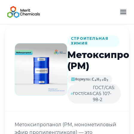
Назад в каталог
СТРОИТЕЛЬНАЯ
ХИМИЯ
Метоксипро
(PM)
C₄H₁₀O₂
Формула:
ГОСТ/CAS:
CAS 107-
ГОСТ/CAS:
98-2
Метоксипропанол (PM, монометиловый
эфир пропиленгликоля) — это