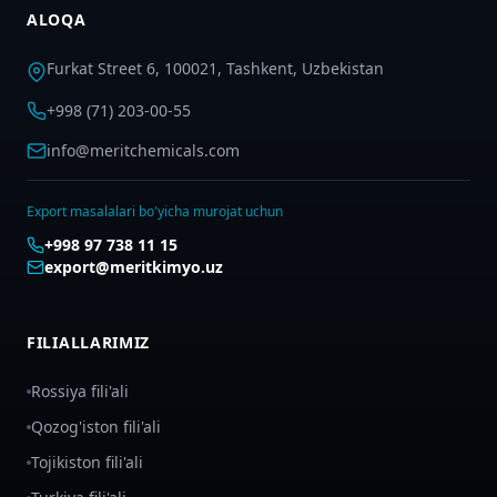
ALOQA
Furkat Street 6, 100021, Tashkent, Uzbekistan
+998 (71) 203-00-55
info@meritchemicals.com
Export masalalari bo'yicha murojat uchun
+998 97 738 11 15
export@meritkimyo.uz
FILIALLARIMIZ
Rossiya fili'ali
Qozog'iston fili'ali
Tojikiston fili'ali