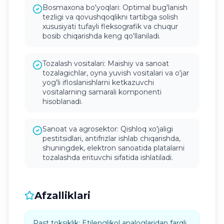
Bosmaxona bo'yoqlari: Optimal bug'lanish
tezligi va qovushqoqlikni tartibga solish
xususiyati tufayli fleksografik va chuqur
bosib chiqarishda keng qo'llaniladi.
Tozalash vositalari: Maishiy va sanoat
tozalagichlar, oyna yuvish vositalari va o'jar
yog'li ifloslanishlarni ketkazuvchi
vositalarning samarali komponenti
hisoblanadi.
Sanoat va agrosektor: Qishloq xo'jaligi
pestitsidlari, antifrizlar ishlab chiqarishda,
shuningdek, elektron sanoatida platalarni
tozalashda erituvchi sifatida ishlatiladi.
Afzalliklari
Past toksiklik: Etilenglikol analoglaridan farqli