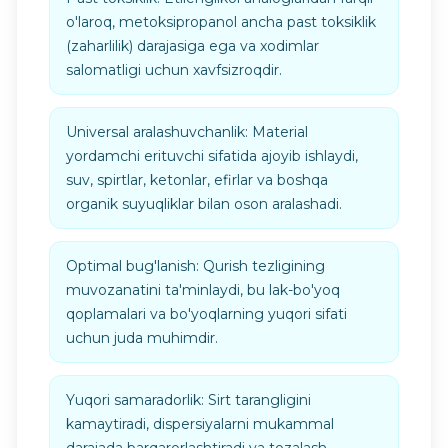
o'laroq, metoksipropanol ancha past toksiklik
(zaharlilik) darajasiga ega va xodimlar
salomatligi uchun xavfsizroqdir.
Universal aralashuvchanlik: Material
yordamchi erituvchi sifatida ajoyib ishlaydi,
suv, spirtlar, ketonlar, efirlar va boshqa
organik suyuqliklar bilan oson aralashadi.
Optimal bug'lanish: Qurish tezligining
muvozanatini ta'minlaydi, bu lak-bo'yoq
qoplamalari va bo'yoqlarning yuqori sifati
uchun juda muhimdir.
Yuqori samaradorlik: Sirt tarangligini
kamaytiradi, dispersiyalarni mukammal