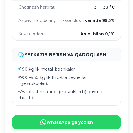
Chaqnash harorati
31 – 33 °C
Asosiy moddaning massa ulushi
kamida 99,5%
Suv miqdori
ko'pi bilan 0,1%
YETKAZIB BERISH VA QADOQLASH
190 kg lik metall bochkalar.
900–950 kg lik IBC-konteynerlar
(yevrokublar).
Avtotsisternalarda (izotanklarda) quyma
holatda.
WhatsApp'ga yozish