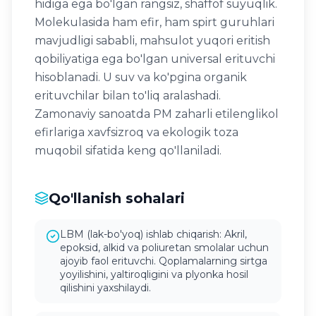
hidiga ega bo'lgan rangsiz, shaffof suyuqlik.
Molekulasida ham efir, ham spirt guruhlari
mavjudligi sababli, mahsulot yuqori eritish
qobiliyatiga ega bo'lgan universal erituvchi
hisoblanadi. U suv va ko'pgina organik
erituvchilar bilan to'liq aralashadi.
Zamonaviy sanoatda PM zaharli etilenglikol
efirlariga xavfsizroq va ekologik toza
muqobil sifatida keng qo'llaniladi.
Qo'llanish sohalari
LBM (lak-bo'yoq) ishlab chiqarish: Akril,
epoksid, alkid va poliuretan smolalar uchun
ajoyib faol erituvchi. Qoplamalarning sirtga
yoyilishini, yaltiroqligini va plyonka hosil
qilishini yaxshilaydi.