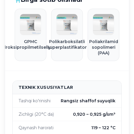
GPMC
Polikarboksilatli
Poliakrilamid
Gidroksipropilmetilsellyuloza)
superplastifikator
sopolimeri
(PAA)
TEXNIK XUSUSIYATLAR
Tashqi ko'rinishi
Rangsiz shaffof suyuqlik
Zichligi (20°C da)
0,920 – 0,925 g/sm³
Qaynash harorati
119 – 122 °C