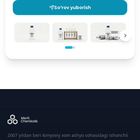
So'rov yuborish
2007 yildan beri kimyoviy xom ashyo sohasidagi ishonchli