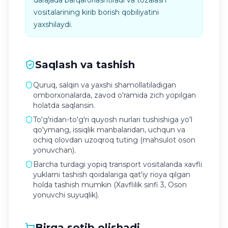
darajada barqarorlashtiradi va tozalash
vositalarining kirib borish qobiliyatini
yaxshilaydi.
Saqlash va tashish
Quruq, salqin va yaxshi shamollatiladigan
omborxonalarda, zavod o'ramida zich yopilgan
holatda saqlansin.
To'g'ridan-to'g'ri quyosh nurlari tushishiga yo'l
qo'ymang, issiqlik manbalaridan, uchqun va
ochiq olovdan uzoqroq tuting (mahsulot oson
yonuvchan).
Barcha turdagi yopiq transport vositalarida xavfli
yuklarni tashish qoidalariga qat'iy rioya qilgan
holda tashish mumkin (Xavflilik sinfi 3, Oson
yonuvchi suyuqlik).
Birga sotib olishadi