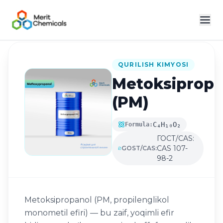
Katalogga qaytish
QURILISH KIMYOSI
Metoksipropa
(PM)
C₄H₁₀O₂
Formula:
ГОСТ/CAS:
CAS 107-
GOST/CAS:
98-2
Metoksipropanol (PM, propilenglikol
monometil efiri) — bu zaif, yoqimli efir