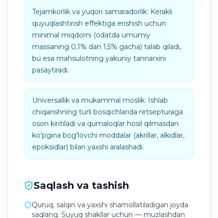
Tejamkorlik va yuqori samaradorlik: Kerakli
quyuqlashtirish effektiga erishish uchun
minimal miqdorni (odatda umumiy
massaning 0,1% dan 1,5% gacha) talab qiladi,
bu esa mahsulotning yakuniy tannarxini
pasaytiradi.
Universallik va mukammal moslik: Ishlab
chiqarishning turli bosqichlarida retsepturaga
oson kiritiladi va qumaloqlar hosil qilmasdan
ko'pgina bog'lovchi moddalar (akrillar, alkidlar,
epoksidlar) bilan yaxshi aralashadi.
Saqlash va tashish
Quruq, salqin va yaxshi shamollatiladigan joyda
saqlang. Suyuq shakllar uchun — muzlashdan