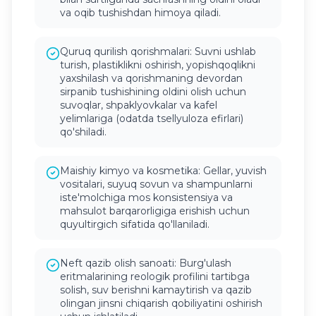
va oqib tushishdan himoya qiladi.
Quruq qurilish qorishmalari: Suvni ushlab
turish, plastiklikni oshirish, yopishqoqlikni
yaxshilash va qorishmaning devordan
sirpanib tushishining oldini olish uchun
suvoqlar, shpaklyovkalar va kafel
yelimlariga (odatda tsellyuloza efirlari)
qo'shiladi.
Maishiy kimyo va kosmetika: Gellar, yuvish
vositalari, suyuq sovun va shampunlarni
iste'molchiga mos konsistensiya va
mahsulot barqarorligiga erishish uchun
quyultirgich sifatida qo'llaniladi.
Neft qazib olish sanoati: Burg'ulash
eritmalarining reologik profilini tartibga
solish, suv berishni kamaytirish va qazib
olingan jinsni chiqarish qobiliyatini oshirish