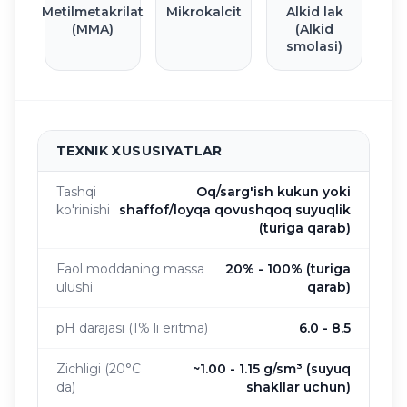
Metilmetakrilat
Mikrokalcit
Alkid lak
(MMA)
(Alkid
smolasi)
TEXNIK XUSUSIYATLAR
Tashqi
Oq/sarg'ish kukun yoki
ko'rinishi
shaffof/loyqa qovushqoq suyuqlik
(turiga qarab)
Faol moddaning massa
20% - 100% (turiga
ulushi
qarab)
pH darajasi (1% li eritma)
6.0 - 8.5
Zichligi (20°C
~1.00 - 1.15 g/sm³ (suyuq
da)
shakllar uchun)