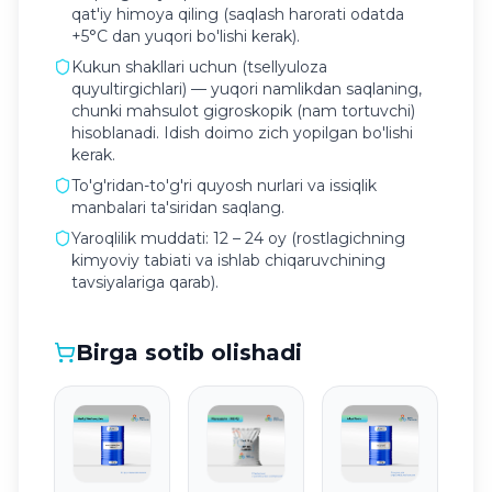
qat'iy himoya qiling (saqlash harorati odatda
+5°C dan yuqori bo'lishi kerak).
Kukun shakllari uchun (tsellyuloza
quyultirgichlari) — yuqori namlikdan saqlaning,
chunki mahsulot gigroskopik (nam tortuvchi)
hisoblanadi. Idish doimo zich yopilgan bo'lishi
kerak.
To'g'ridan-to'g'ri quyosh nurlari va issiqlik
manbalari ta'siridan saqlang.
Yaroqlilik muddati: 12 – 24 oy (rostlagichning
kimyoviy tabiati va ishlab chiqaruvchining
tavsiyalariga qarab).
Birga sotib olishadi