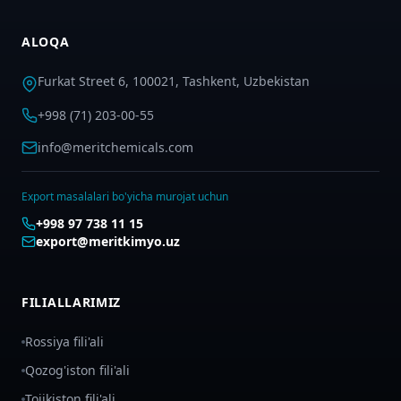
ALOQA
Furkat Street 6, 100021, Tashkent, Uzbekistan
+998 (71) 203-00-55
info@meritchemicals.com
Export masalalari bo'yicha murojat uchun
+998 97 738 11 15
export@meritkimyo.uz
FILIALLARIMIZ
Rossiya fili'ali
Qozog'iston fili'ali
Tojikiston fili'ali