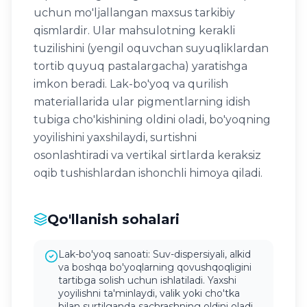
uchun mo'ljallangan maxsus tarkibiy
qismlardir. Ular mahsulotning kerakli
tuzilishini (yengil oquvchan suyuqliklardan
tortib quyuq pastalargacha) yaratishga
imkon beradi. Lak-bo'yoq va qurilish
materiallarida ular pigmentlarning idish
tubiga cho'kishining oldini oladi, bo'yoqning
yoyilishini yaxshilaydi, surtishni
osonlashtiradi va vertikal sirtlarda keraksiz
oqib tushishlardan ishonchli himoya qiladi.
Qo'llanish sohalari
Lak-bo'yoq sanoati: Suv-dispersiyali, alkid
va boshqa bo'yoqlarning qovushqoqligini
tartibga solish uchun ishlatiladi. Yaxshi
yoyilishni ta'minlaydi, valik yoki cho'tka
bilan surtilganda sachrashning oldini oladi