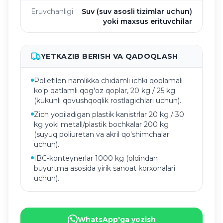
Eruvchanligi
Suv (suv asosli tizimlar uchun)
yoki maxsus erituvchilar
YETKAZIB BERISH VA QADOQLASH
Polietilen namlikka chidamli ichki qoplamali
ko'p qatlamli qog'oz qoplar, 20 kg / 25 kg
(kukunli qovushqoqlik rostlagichlari uchun).
Zich yopiladigan plastik kanistrlar 20 kg / 30
kg yoki metall/plastik bochkalar 200 kg
(suyuq poliuretan va akril qo'shimchalar
uchun).
IBC-konteynerlar 1000 kg (oldindan
buyurtma asosida yirik sanoat korxonalari
uchun).
WhatsApp'ga yozish