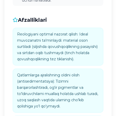
uchun ishlatiladi.
Afzalliklari
Reologiyani optimal nazorat qilish: Ideal
muvozanatni ta'minlaydi: material oson
surtiladi (siljishda qovushqoqlikning pasayishi)
va sirtdan oqib tushmaydi (tinch holatda
qovushqoqlikning tez tiklanishi).
Qatlamlarga ajralishning oldini olish
(antisedimentatsiya): Tizimni
barqarorlashtiradi, og'ir pigmentlar va
to'ldiruvchilarni muallaq holatda ushlab turadi,
uzoq saqlash vaqtida ularning cho'kib
qolishiga yo'l qo'ymaydi.