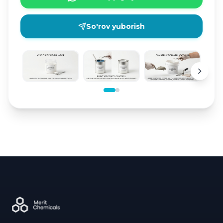
So'rov yuborish