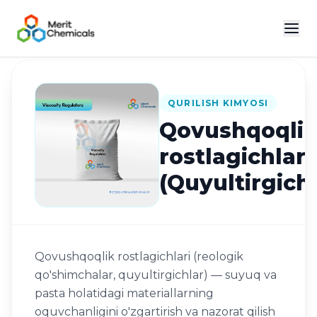
Katalogga qaytish
QURILISH KIMYOSI
Qovushqoqli
rostlagichlari
(Quyultirgichl
Qovushqoqlik rostlagichlari (reologik
qo'shimchalar, quyultirgichlar) — suyuq va
pasta holatidagi materiallarning
oquvchanligini o'zgartirish va nazorat qilish