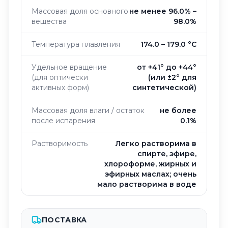
Массовая доля основного
не менее 96.0% –
вещества
98.0%
Температура плавления
174.0 – 179.0 °C
Удельное вращение
от +41° до +44°
(для оптически
(или ±2° для
активных форм)
синтетической)
Массовая доля влаги / остаток
не более
после испарения
0.1%
Растворимость
Легко растворима в
спирте, эфире,
хлороформе, жирных и
эфирных маслах; очень
мало растворима в воде
ПОСТАВКА