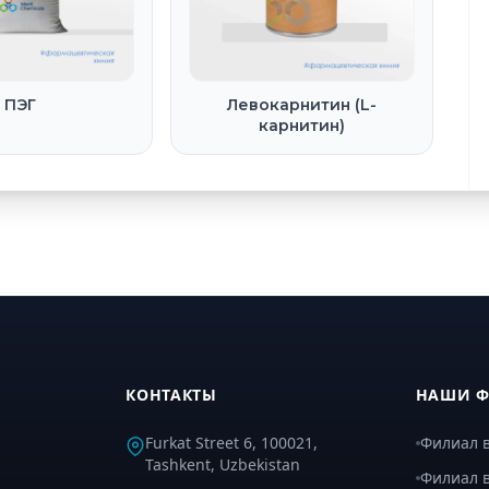
ПЭГ
Левокарнитин (L-
карнитин)
КОНТАКТЫ
НАШИ 
Furkat Street 6, 100021,
Филиал в
Tashkent, Uzbekistan
Филиал в