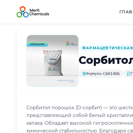
ГЛА
Назад в каталог
ФАРМАЦЕВТИЧЕСКАЯ
Сорбитол
C6H14O6
Формула:
Сорбитол порошок (D-сорбит) — это шес
представляющий собой белый кристаллич
запаха. Обладает высокой гигроскопично
химической стабильностью. Благодаря с