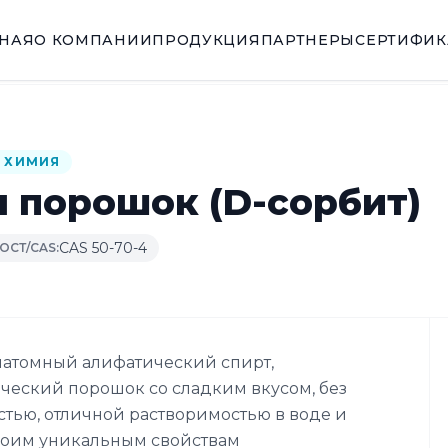
ВНАЯ
О КОМПАНИИ
ПРОДУКЦИЯ
ПАРТНЕРЫ
СЕРТИФИ
 ХИМИЯ
 порошок (D-сорбит)
CAS 50-70-4
ГОСТ/CAS:
тиатомный алифатический спирт,
еский порошок со сладким вкусом, без
стью, отличной растворимостью в воде и
воим уникальным свойствам