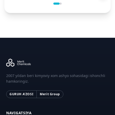
2007 yildan beri kimyoviy xom ashyo sohasidagi ishonchli
hamkoringiz.
GURUH A'ZOSI
Merit Group
NAVIGATSIYA