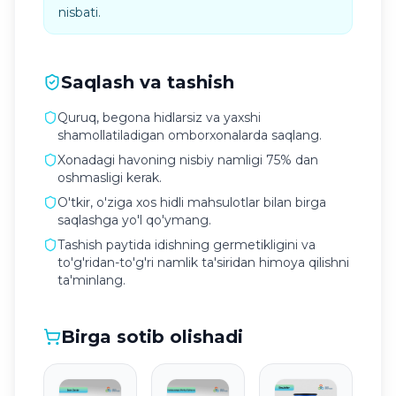
nisbati.
Saqlash va tashish
Quruq, begona hidlarsiz va yaxshi
shamollatiladigan omborxonalarda saqlang.
Xonadagi havoning nisbiy namligi 75% dan
oshmasligi kerak.
O'tkir, o'ziga xos hidli mahsulotlar bilan birga
saqlashga yo'l qo'ymang.
Tashish paytida idishning germetikligini va
to'g'ridan-to'g'ri namlik ta'siridan himoya qilishni
ta'minlang.
Birga sotib olishadi