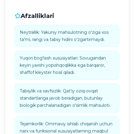
Afzalliklari
Neytrallik: Yakuniy mahsulotning o'ziga xos
ta'mi, rangi va tabiiy hidini o'zgartirmaydi.
Yuqori bog'lash xususiyatlari: Sovugandan
keyin yaxshi yopishqoqlikka ega barqaror,
shaffof kleyster hosil qiladi.
Tabiiylik va xavfsizlik: Qat'iy oziq-ovqat
standartlariga javob beradigan, butunlay
biologik parchalanadigan o'simlik mahsuloti.
Tejamkorlik: Ommaviy ishlab chiqarish uchun
narx va funksional xususiyatlarning maqbul