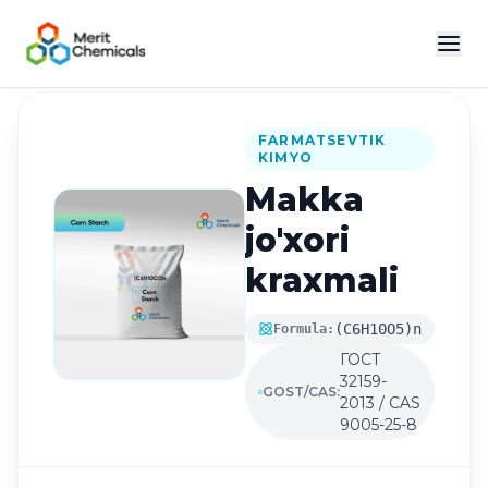
Katalogga qaytish
FARMATSEVTIK
KIMYO
Makka
jo'xori
kraxmali
(C6H10O5)n
Formula:
ГОСТ
32159-
GOST/CAS:
2013 / CAS
9005-25-8