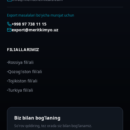
Export masalalari bo'yicha murojat uchun
+998 97 738 11 15
export@meritkimyo.uz
FILIALLARIMIZ
Rossiya fili'ali
Qozog'iston fili'ali
Tojikiston fili'ali
Turkiya fili'ali
Biz bilan bog'laning
So'rov qoldiring, tez orada siz bilan bog'lanamiz.