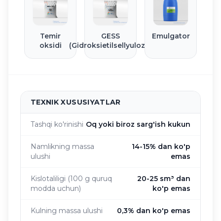
Temir
GESS
Emulgator
oksidi
(Gidroksietilsellyuloza)
TEXNIK XUSUSIYATLAR
Tashqi ko'rinishi
Oq yoki biroz sarg'ish kukun
Namlikning massa
14-15% dan ko'p
ulushi
emas
Kislotaliligi (100 g quruq
20-25 sm³ dan
modda uchun)
ko'p emas
Kulning massa ulushi
0,3% dan ko'p emas