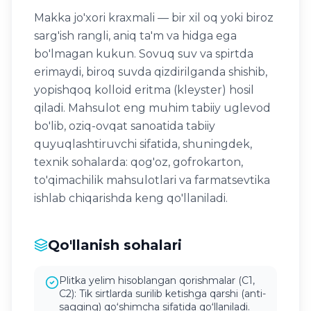
Makka jo'xori kraxmali — bir xil oq yoki biroz
sarg'ish rangli, aniq ta'm va hidga ega
bo'lmagan kukun. Sovuq suv va spirtda
erimaydi, biroq suvda qizdirilganda shishib,
yopishqoq kolloid eritma (kleyster) hosil
qiladi. Mahsulot eng muhim tabiiy uglevod
bo'lib, oziq-ovqat sanoatida tabiiy
quyuqlashtiruvchi sifatida, shuningdek,
texnik sohalarda: qog'oz, gofrokarton,
to'qimachilik mahsulotlari va farmatsevtika
ishlab chiqarishda keng qo'llaniladi.
Qo'llanish sohalari
Plitka yelim hisoblangan qorishmalar (C1,
C2): Tik sirtlarda surilib ketishga qarshi (anti-
sagging) qoʻshimcha sifatida qoʻllaniladi.