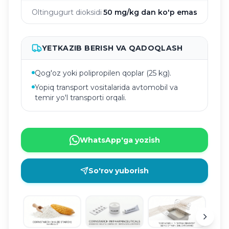
Oltingugurt dioksidi
50 mg/kg dan ko'p emas
YETKAZIB BERISH VA QADOQLASH
Qog'oz yoki polipropilen qoplar (25 kg).
Yopiq transport vositalarida avtomobil va
temir yo'l transporti orqali.
WhatsApp'ga yozish
So'rov yuborish