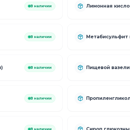
Лимонная кисло
В наличии
Метабисульфит 
В наличии
)
Пищевой вазели
В наличии
Пропиленглико
В наличии
Сироп глюкозны
В наличии