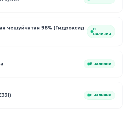
ая чешуйчатая 98% (Гидроксид
В
наличии
та
В наличии
Е331)
В наличии